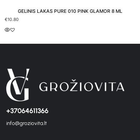
GELINIS LAKAS PURE 010 PINK GLAMOR 8 ML
€
10.80
+37064611366
info@groziovita.lt