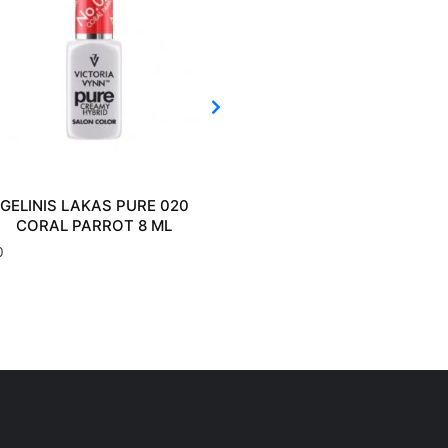
GELINIS LAKAS PURE 020
GELINIS LAKAS PURE 014
CORAL PARROT 8 ML
TIME 8 ML
0
€
10.80