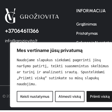
INFORMACIJA
Grąžinimas
+37064611366
Pristatymas
info@groziovita.lt
Sąlygos ir Nuostato
Mes vertiname jūsų privatumą
Privatumo Politika
Naudojame slapukus siekdami pagerinti jūsų 
Kontaktai
naršymo patirtį, teikti suasmenintus skelbimus 
ar turinį ir analizuoti srautą. Spustelėdami 
„Priimti viską“ sutinkate su mūsų slapukų 
naudojimu.
© 2026 GROŽIOVITA
Keisti nustatymus
Atmesti viską
Priimti viską