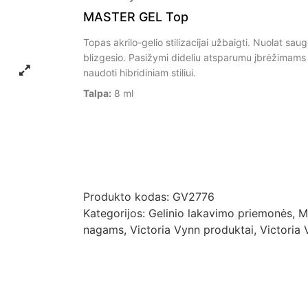
MASTER GEL Top
Topas akrilo-gelio stilizacijai užbaigti. Nuolat saug
blizgesio. Pasižymi dideliu atsparumu įbrėžimams i
naudoti hibridiniam stiliui.
Talpa:
8 ml
Produkto kodas:
GV2776
Kategorijos:
Gelinio lakavimo priemonės
,
M
nagams
,
Victoria Vynn produktai
,
Victoria