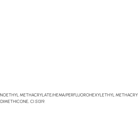
MINOETHYL METHACRYLATE/HEMA/PERFLUOROHEXYLETHYL METHACRY
METHICONE, CI 51319.