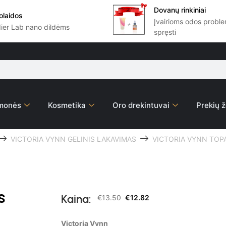
Dovanų rinkiniai
olaidos
Įvairioms odos prob
dier Lab nano dildėms
spręsti
emonės
Kosmetika
Oro drekintuvai
Prekių ž
VICTORIA VYNN GELINIS LAKAVIMAS
VICTORIA VYNN TOPA
S
Kaina:
€
13.50
€
12.82
Victoria Vynn