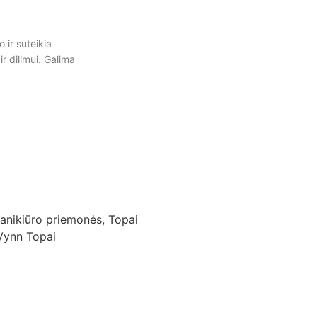
o ir suteikia
r dilimui. Galima
anikiūro priemonės
,
Topai
 Vynn Topai