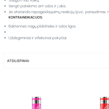
Saugoti nuo vaikų.
Vengti patekimo ant odos ir į akis.
Jei atsiranda nepageidaujamų reakcijų (pvz., paraudimas, n
KONTRAINDIKACIJOS:
Bakterinės nagų plokštelės ir odos ligos.
Uždegiminiai ir infekciniai pokyčiai.
ATSILIEPIMAI