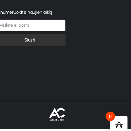
enumeruokite naujienlaiškį
Siųsti
0