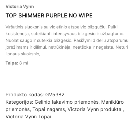
Victoria Vynn
TOP SHIMMER PURPLE NO WIPE
Viršutinis sluoksnis su violetinio atspalvio blizgučiu. Puiki
kosistencija, suteikianti intensyvaus blizgesio ir užbagtumo.
Nuolat saugo ir suteikia blizgesio. Pasižymi dideliu atsparumu
įbrėžimams ir dilimui. netrūkinėja, neatšoka ir negelsta. Neturi
lipnaus sluoksnio,
Talpa:
8 ml
Produkto kodas:
GV5382
Kategorijos:
Gelinio lakavimo priemonės
,
Manikiūro
priemonės
,
Topai nagams
,
Victoria Vynn produktai
,
Victoria Vynn Topai