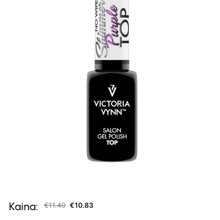
Kaina:
€
11.40
€
10.83