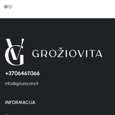
+37064611366
info@groziovita.lt
INFORMACIJA