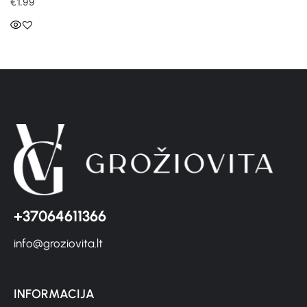
€
1.99
+37064611366
info@groziovita.lt
INFORMACIJA