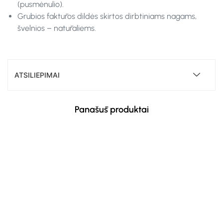
(pusmėnulio).
Grubios faktūros dildės skirtos dirbtiniams nagams,
švelnios – natūraliems.
ATSILIEPIMAI
Panašūs produktai