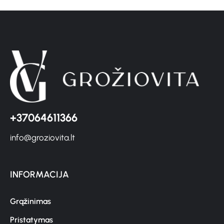
+37064611366
info@groziovita.lt
INFORMACIJA
Grąžinimas
Pristatymas